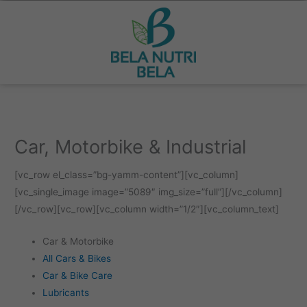
Ir
para
o
conteúdo
Car, Motorbike & Industrial
[vc_row el_class=”bg-yamm-content”][vc_column]
[vc_single_image image=”5089″ img_size=”full”][/vc_column]
[/vc_row][vc_row][vc_column width=”1/2″][vc_column_text]
Car & Motorbike
All Cars & Bikes
Car & Bike Care
Lubricants