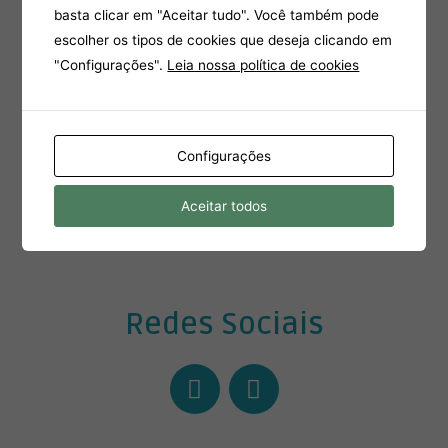
basta clicar em "Aceitar tudo". Você também pode
Métodos de Pagamento
escolher os tipos de cookies que deseja clicando em
"Configurações".
Leia nossa política de cookies
Configurações
Aceitar todos
Redes Sociais
F
I
a
n
c
s