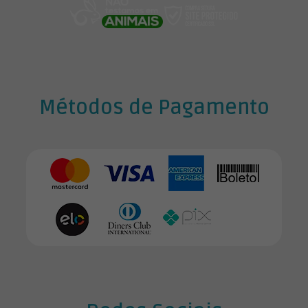
0
0
.
Métodos de Pagamento