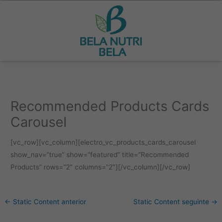
Ir
para
o
conteúdo
Recommended Products Cards
Carousel
[vc_row][vc_column][electro_vc_products_cards_carousel
show_nav=”true” show=”featured” title=”Recommended
Products” rows=”2″ columns=”2″][/vc_column][/vc_row]
←
Static Content anterior
Static Content seguinte
→