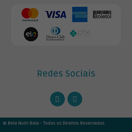
Redes Sociais
F
I
a
n
c
s
e
t
b
a
© Bela Nutri Bela - Todos os Direitos Reservados
o
g