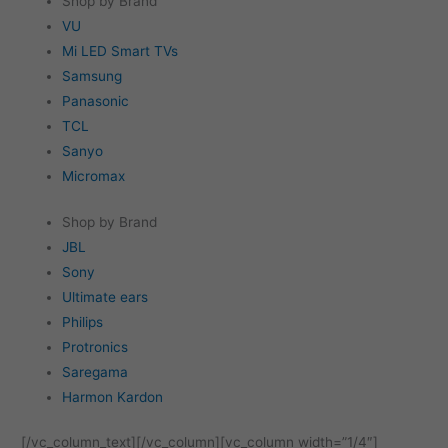
Shop by Brand
VU
Mi LED Smart TVs
Samsung
Panasonic
TCL
Sanyo
Micromax
Shop by Brand
JBL
Sony
Ultimate ears
Philips
Protronics
Saregama
Harmon Kardon
[/vc_column_text][/vc_column][vc_column width=”1/4″]