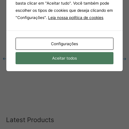
basta clicar em "Aceitar tudo". Você também pode
600$ and Above
escolher os tipos de cookies que deseja clicando em
[/vc_column_text][/vc_column][vc_column width=”1/4″]
"Configurações".
Leia nossa política de cookies
[vc_single_image image=”5021″ img_size=”large”]
[vc_empty_space height=”10px”][vc_single_image
image=”5021″ img_size=”large”][/vc_column][/vc_row]
Configurações
Aceitar todos
←
Static Content anterior
Static Content seguinte
→
Latest Products