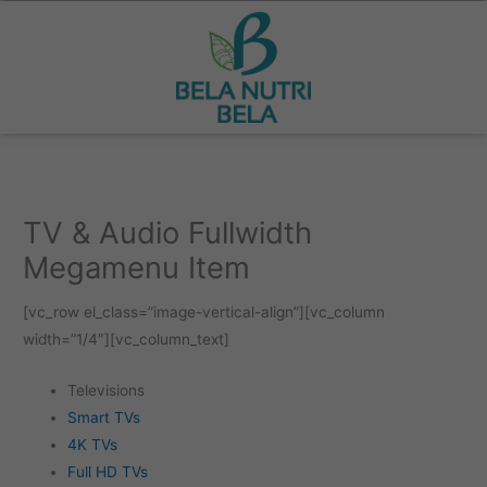
Ir
para
o
conteúdo
TV & Audio Fullwidth
Megamenu Item
[vc_row el_class=”image-vertical-align”][vc_column
width=”1/4″][vc_column_text]
Televisions
Smart TVs
4K TVs
Full HD TVs